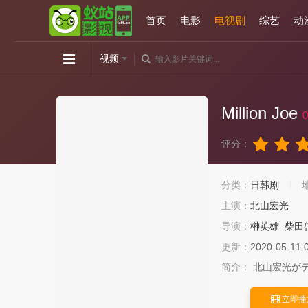
首页
电影
电视剧
综艺
动
视频
Million Joe
0
评分：
分类：
日韩剧
主演：
北山宏光
导演：
榊英雄
柴田
更新：
2020-05-11 
简介：
北山宏光が
立即播