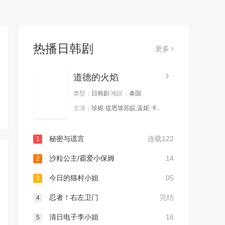
热播日韩剧
更多
道德的火焰
类型：
日韩剧
地区：
泰国
主演：
珍妮·提恩坡苏皖,蓝妮·卡..
秘密与谎言
连载122
1
沙粒公主/霸爱小保姆
14
2
今日的猫村小姐
05
3
忍者！右左卫门
完结
4
清日电子李小姐
16
5