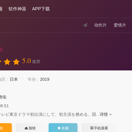
漫
软件神器
APP下载
动作片
爱情片
2
5.0
推荐
地区：
日本
年份：
2019
啓佑
08:51
テレビ東京ドラマ初出演にして、初主演を務める。国..
详情
放
报错
收藏
手机观看