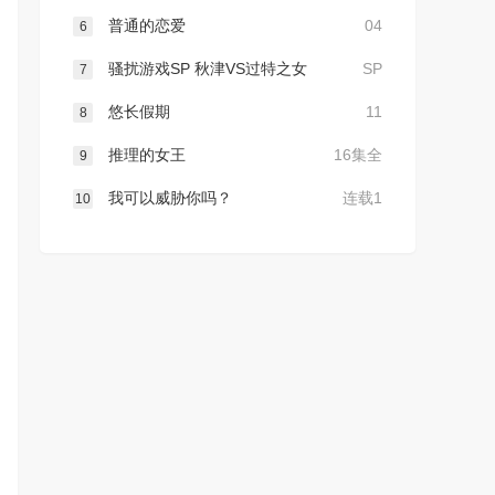
普通的恋爱
04
6
骚扰游戏SP 秋津VS过特之女
SP
7
悠长假期
11
8
推理的女王
16集全
9
我可以威胁你吗？
连载1
10