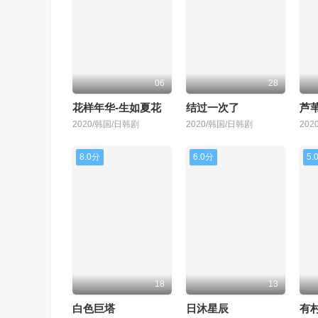
06
28
花样年华-生如夏花
结过一次了
芦苇
2020/韩国/日韩剧
2020/韩国/日韩剧
202
8.0分
6.0分
5.
18
13
白色巨塔
日沐星辰
有