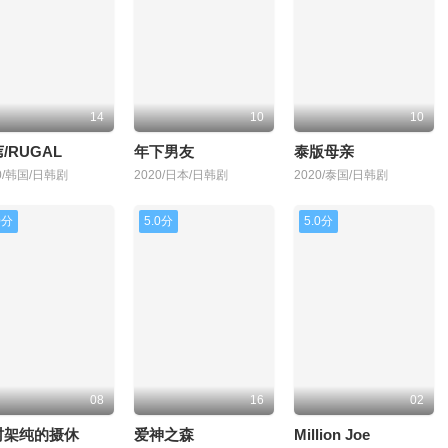
14
10
10
/RUGAL
年下男友
泰版母亲
0/韩国/日韩剧
2020/日本/日韩剧
2020/泰国/日韩剧
0分
5.0分
5.0分
08
16
02
村架纯的摄休
爱神之森
Million Joe