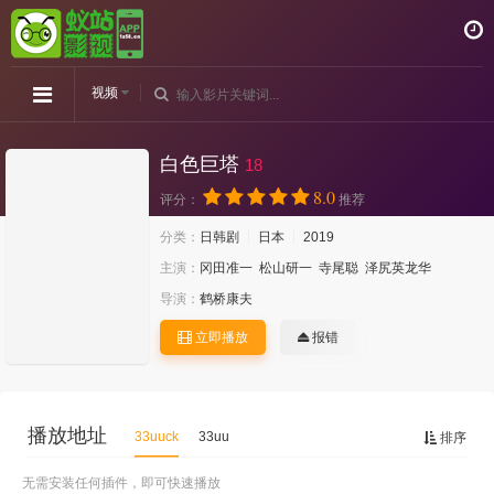
视频
白色巨塔
18
8.0
评分：
推荐
分类：
日韩剧
日本
2019
主演：
冈田准一
松山研一
寺尾聪
泽尻英龙华
导演：
鹤桥康夫
立即播放
报错
播放地址
33uuck
33uu
排序
无需安装任何插件，即可快速播放