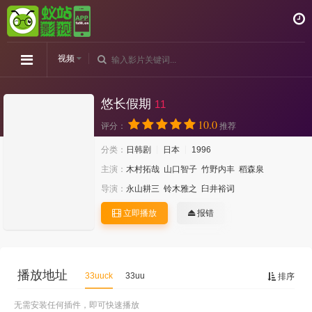
视频
悠长假期
11
10.0
评分：
推荐
分类：
日韩剧
日本
1996
主演：
木村拓哉
山口智子
竹野内丰
稻森泉
导演：
永山耕三
铃木雅之
臼井裕词
立即播放
报错
播放地址
33uuck
33uu
排序
无需安装任何插件，即可快速播放