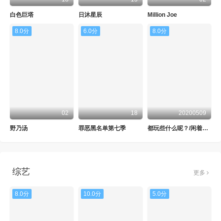
白色巨塔
日沐星辰
Million Joe
8.0分
6.0分
8.0分
02
18
20200509
野乃汤
罪恶黑名单第七季
都玩些什么呢？/闲着干嘛呢？
综艺
更多
8.0分
10.0分
5.0分