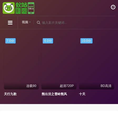
视频
7.0分
6.0分
10.0分
连载90
超清720P
BD高清
天行九歌
熊出没之雪岭熊风
十天