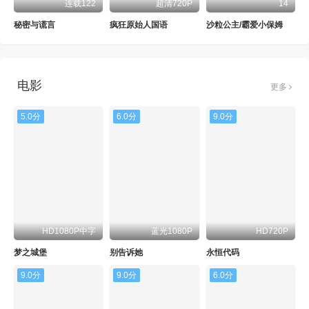
连载122
超清720P
14
秘密与谎言
疯狂原始人国语
沙粒公主/霸爱小保姆
电影
更多
5.0分
6.0分
9.0分
HD1080P中字
蓝光1080P
HD720P
梦之城堡
别告诉她
永恒代码
9.0分
9.0分
6.0分