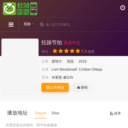
视频
狂躁节拍
英语中文
5.0
评分：
推荐
分类：
爱情片
英国
2019
主演：
Lorn Macdonald
Cristian Ortega
导演：
布莱恩·威尔许
立即播放
报错
播放地址
33uuck
33uu
排序
无需安装任何插件，即可快速播放