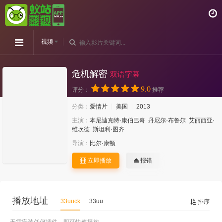
视频
危机解密
双语字幕
9.0
评分：
推荐
分类：
爱情片
美国
2013
主演：
本尼迪克特·康伯巴奇
丹尼尔·布鲁尔
艾丽西亚·
维坎德
斯坦利·图齐
导演：
比尔·康顿
立即播放
报错
播放地址
33uuck
33uu
排序