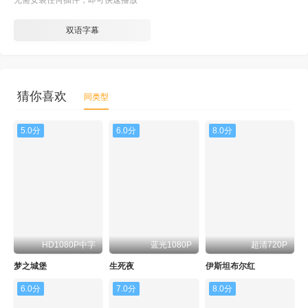
无需安装任何插件，即可快速播放
双语字幕
猜你喜欢
同类型
5.0分
6.0分
8.0分
HD1080P中字
蓝光1080P
超清720P
梦之城堡
生死夜
伊斯坦布尔红
6.0分
7.0分
8.0分