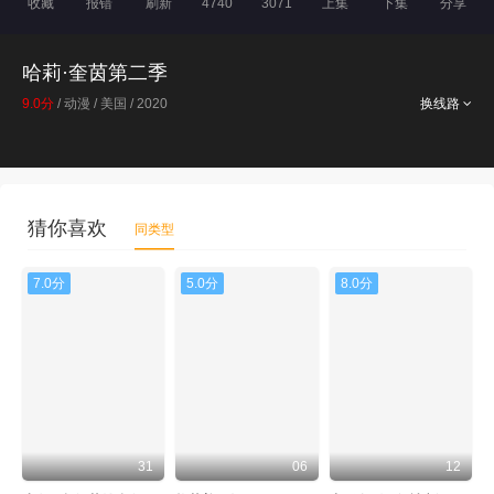
收藏
报错
刷新
4740
3071
上集
下集
分享
哈莉·奎茵第二季
9.0分
/ 动漫 / 美国 / 2020
换线路
猜你喜欢
同类型
7.0分
5.0分
8.0分
31
06
12