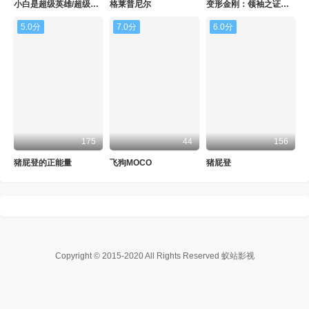
小白是超级英雄/超级小白
格莱普尼尔
变形金刚：领袖之证第二季
5.0分
7.0分
6.0分
175
44
156
猪屁登的正能量
飞狗MOCO
猪屁登
Copyright © 2015-2020
All Rights Reserved 蚁站影视