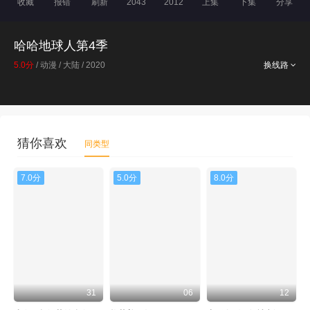
收藏
报错
刷新
2043
2012
上集
下集
分享
哈哈地球人第4季
5.0分
/ 动漫 / 大陆 / 2020
换线路
猜你喜欢
同类型
7.0分
5.0分
8.0分
31
06
12