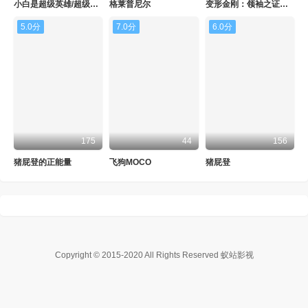
小白是超级英雄/超级小白
格莱普尼尔
变形金刚：领袖之证第二季
5.0分
7.0分
6.0分
175
44
156
猪屁登的正能量
飞狗MOCO
猪屁登
Copyright © 2015-2020
All Rights Reserved 蚁站影视