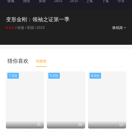
收藏
报错
刷新
2603
2635
上集
下集
分享
变形金刚：领袖之证第一季
8.0分
/ 动漫 / 美国 / 2010
换线路
猜你喜欢
同类型
7.0分
5.0分
8.0分
31
06
12