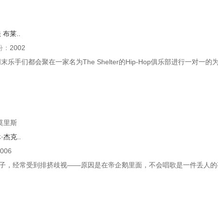
法
布莱..
份：
2002
乐手们都会聚在一家名为The Shelter的Hip-Hop俱乐部进行一对一的为
·莫里斯
·杰克..
006
子，经常受到排挤歧视——原因是在帝企鹅里面，不会唱歌是一件丢人的事