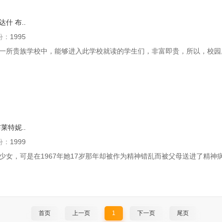
·达什
布..
份：
1995
一所贵族学校中，能够进入此学校就读的学生们，非富即贵，所以，校园里
莱特妮..
份：
1999
女，可是在1967年她17岁那年却被作为精神错乱而被父母送进了精神病
首页
上一页
1
下一页
尾页