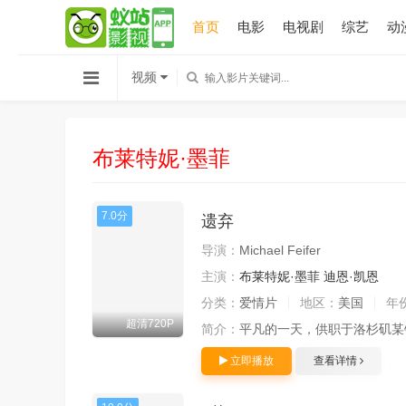
首页
电影
电视剧
综艺
动
视频
布莱特妮·墨菲
7.0分
遗弃
导演：
Michael Feifer
主演：
布莱特妮·墨菲
迪恩·凯恩
分类：
爱情片
地区：
美国
年
超清720P
简介：
平凡的一天，供职于洛杉矶某银行的
立即播放
查看详情