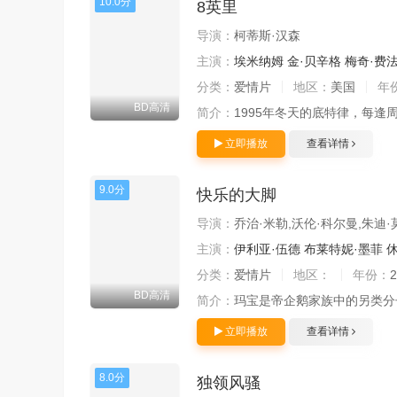
10.0分
8英里
导演：
柯蒂斯·汉森
主演：
埃米纳姆
金·贝辛格
梅奇·费
分类：
爱情片
地区：
美国
年
BD高清
简介：
1995年冬天的底特律，每逢周末
立即播放
查看详情
9.0分
快乐的大脚
导演：
乔治·米勒,沃伦·科尔曼,朱迪
主演：
伊利亚·伍德
布莱特妮·墨菲
休
分类：
爱情片
地区：
年份：
2
BD高清
简介：
玛宝是帝企鹅家族中的另类分
立即播放
查看详情
8.0分
独领风骚