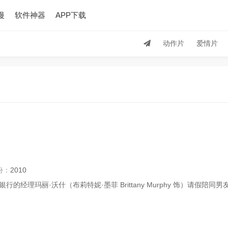
漫
软件神器
APP下载
动作片
爱情片
份：
2010
经理玛丽·沃什（布莉特妮·墨菲 Brittany Murphy 饰）请假陪同男友