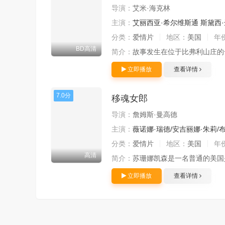
导演：
艾米·海克林
主演：
艾丽西亚·希尔维斯通
斯黛西
分类：
爱情片
地区：
美国
年
BD高清
简介：
故事发生在位于比弗利山庄的
立即播放
查看详情
7.0分
移魂女郎
导演：
詹姆斯·曼高德
主演：
薇诺娜·瑞德/安吉丽娜·朱莉/布
分类：
爱情片
地区：
美国
年
高清
简介：
苏珊娜凯森是一名普通的美国少
立即播放
查看详情