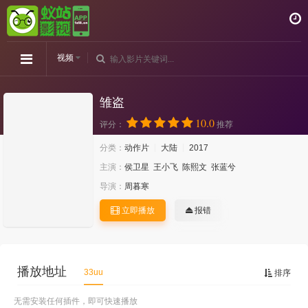
视频
雏盗
10.0
评分：
推荐
分类：
动作片
大陆
2017
主演：
侯卫星
王小飞
陈熙文
张蓝兮
导演：
周暮寒
立即播放
报错
播放地址
33uu
排序
无需安装任何插件，即可快速播放