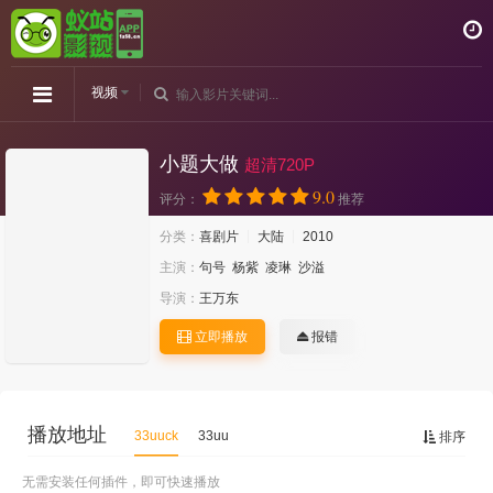
视频
小题大做
超清720P
9.0
评分：
推荐
分类：
喜剧片
大陆
2010
主演：
句号
杨紫
凌琳
沙溢
导演：
王万东
立即播放
报错
播放地址
33uuck
33uu
排序
无需安装任何插件，即可快速播放