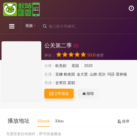
视频
公关第二季
03
10.0
评分：
推荐
分类：
欧美剧
英国
2020
主演：
安娜·帕奎因
金大贤
山姆·尼尔
玛莎·普林顿
导演：
史蒂芬·莫耶
立即播放
报错
播放地址
33uuck
33uu
排序
无需安装任何插件，即可快速播放