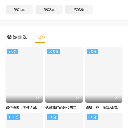
第01集
第02集
第03集
猜你喜欢
同类型
9.0分
10.0分
5.0分
03
01
04
低俗怪谈：天使之城
这是我们的时代第二季/瑞典大饭店
追缉：死亡游戏/炸弹追凶第二季
10.0分
5.0分
6.0分