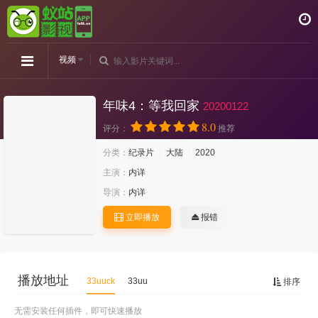
视频
年味4：等我回家
20200122
8.0
评分：
推荐
分类：
纪录片
大陆
2020
主演：
内详
导演：
内详
立即播放
报错
播放地址
33uuck
33uu
排序
无需安装任何插件，即可快速播放