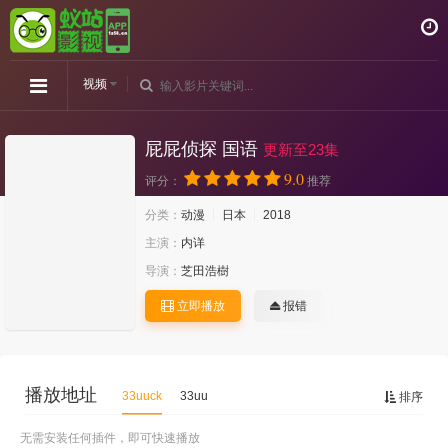
视频
屁屁侦探 国语
更新至23集
9.0
评分：
推荐
分类：
动漫
日本
2018
主演：
内详
导演：
芝田浩樹
立即播放
报错
播放地址
33uuck
33uu
排序
无需安装任何插件，即可快速播放