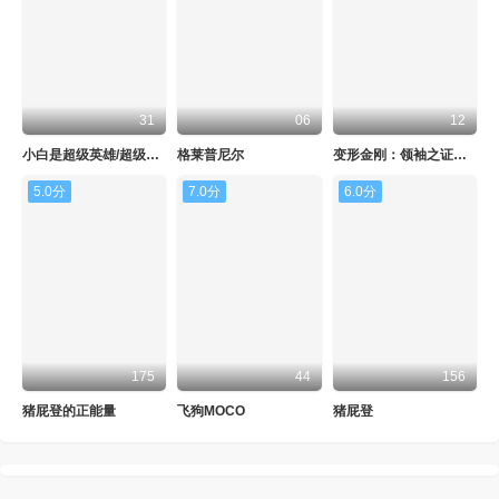
31
06
12
小白是超级英雄/超级小白
格莱普尼尔
变形金刚：领袖之证第二季
5.0分
7.0分
6.0分
175
44
156
猪屁登的正能量
飞狗MOCO
猪屁登