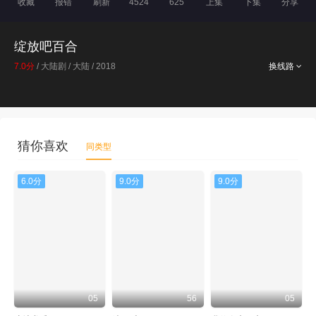
收藏
报错
刷新
4524
625
上集
下集
分享
绽放吧百合
7.0分
/ 大陆剧 / 大陆 / 2018
换线路
猜你喜欢
同类型
6.0分
9.0分
9.0分
05
56
05