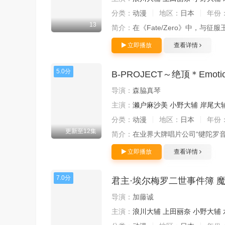
分类：
动漫
地区：
日本
年份
13
简介：
在《Fate/Zero》中，
立即播放
查看详情
5.0分
B-PROJECT～绝顶＊Emoti
导演：
森脇真琴
主演：
濑户麻沙美
小野大辅
岸尾大
分类：
动漫
地区：
日本
年份
更新至12集
简介：
在业界大牌唱片公司“犍陀罗音乐
立即播放
查看详情
7.0分
君主·埃尔梅罗二世事件簿 
导演：
加藤诚
主演：
浪川大辅
上田丽奈
小野大辅