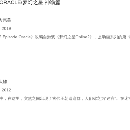
E ORACLE/梦幻之星 神谕篇
方惠美
：
2019
 Episode Oracle》改编自游戏《梦幻之星Online2》，是动画系列的第..
大辅
：
2012
中，在这里，突然之间出现了古代王朝遗迹群，人们称之为“迷宫”。在迷宫