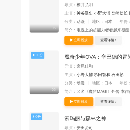
导演：
樱井弘明
主演：
神谷浩史
小野大辅
岛崎信长
分类：
动漫
地区：
日本
年份
06
简介：
电视上的超能力者看起来很酷
立即播放
查看详情
10.0分
魔奇少年OVA：辛巴德的冒
导演：
宮尾佳和
主演：
小野大辅
杉田智和
石田彰
分类：
动漫
地区：
日本
年份
05
简介：
又名《魔笛MAGI》外传 本
立即播放
查看详情
8.0分
索玛丽与森林之神
导演：
安田贤司