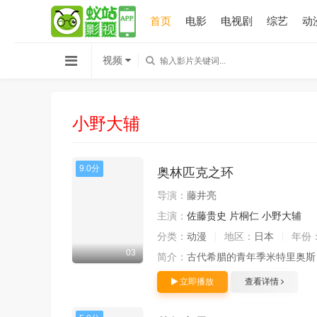
首页
电影
电视剧
综艺
动
视频
小野大辅
9.0分
奥林匹克之环
导演：
藤井亮
主演：
佐藤贵史
片桐仁
小野大辅
分类：
动漫
地区：
日本
年份
03
简介：
古代希腊的青年季米特里奥斯
立即播放
查看详情