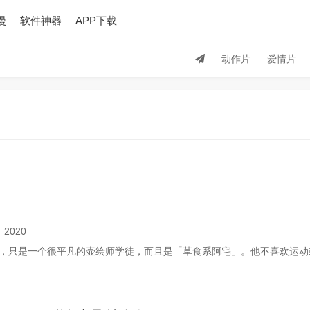
漫
软件神器
APP下载
动作片
爱情片
：
2020
，只是一个很平凡的壶绘师学徒，而且是「草食系阿宅」。他不喜欢运动或