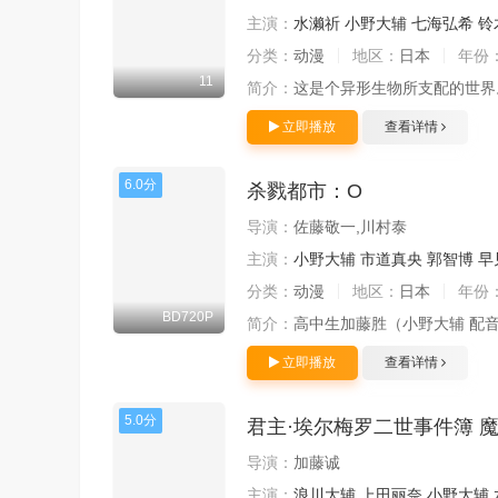
主演：
水濑祈
小野大辅
七海弘希
铃
分类：
动漫
地区：
日本
年份
11
简介：
这是个异形生物所支配的世界。
立即播放
查看详情
6.0分
杀戮都市：O
导演：
佐藤敬一,川村泰
主演：
小野大辅
市道真央
郭智博
早
分类：
动漫
地区：
日本
年份
BD720P
简介：
高中生加藤胜（小野大辅 配
立即播放
查看详情
5.0分
君主·埃尔梅罗二世事件簿 魔眼收
导演：
加藤诚
主演：
浪川大辅
上田丽奈
小野大辅