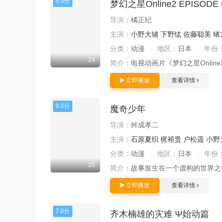
5.0分
梦幻之星Online2 EPISOD
导演：
橘正纪
主演：
小野大辅
下野纮
佐藤聪美
绪
分类：
动漫
地区：
日本
年份
24
简介：
电视动画片《梦幻之星Online2
立即播放
查看详情
9.0分
魔奇少年
导演：
舛成孝二
主演：
石原夏织
梶裕贵
户松遥
小野
分类：
动漫
地区：
日本
年份
25
简介：
故事发生在一个虚构的世界之
立即播放
查看详情
7.0分
齐木楠雄的灾难 Ψ始动篇