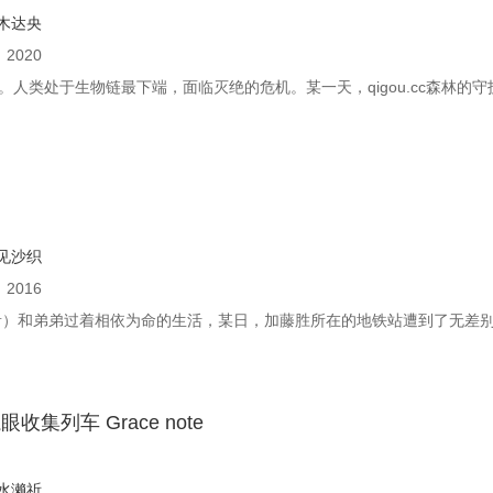
木达央
：
2020
人类处于生物链最下端，面临灭绝的危机。某一天，qigou.cc森林的守护
见沙织
：
2016
音）和弟弟过着相依为命的生活，某日，加藤胜所在的地铁站遭到了无差别
集列车 Grace note
水濑祈