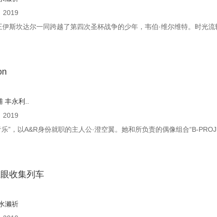
：
2019
与征服王伊斯坎达尔一同跨越了第四次圣杯战争的少年，韦伯·维尔维特。时光流
on
辅
丰永利..
：
2019
”，以A&R身份就职的主人公·澄空翼。她和所负责的偶像组合“B-PROJEC
魔眼收集列车
水濑祈